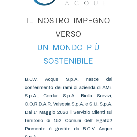
IL NOSTRO IMPEGNO
VERSO
UN MONDO PIÙ
SOSTENIBILE
B.C.V. Acque S.p.A. nasce dal
conferimento dei rami di azienda di AM+
S.p.A., Cordar S.p.A. Biella Servizi,
C.O.R.D.A.R. Valsesia S.p.A. e S.I.I. S.p.A.
Dal 1° Maggio 2026 il Servizio Clienti sul
territorio di 152 Comuni dell' Egato2
Piemonte è gestito da B.C.V. Acque
S.p.A.