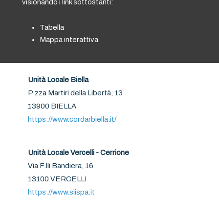
visionando i link sottostanti:
Tabella
Mappa interattiva
Unità Locale Biella
P.zza Martiri della Libertà, 13
13900 BIELLA
https://www.cordarbiella.it/
Unità Locale Vercelli - Cerrione
Via F.lli Bandiera, 16
13100 VERCELLI
https://www.siispa.it