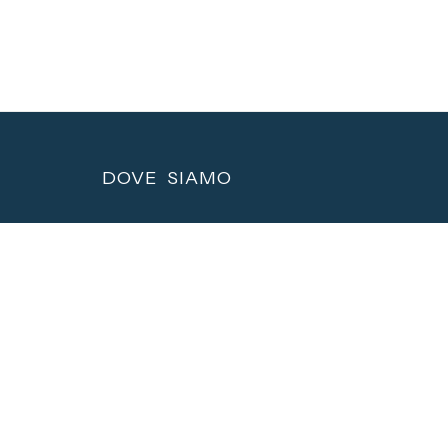
DOVE SIAMO
VIA CARDUCCI, 2 13100 VERCELLI (VC)
ORARI UFFICI 8.00-12.00 - 14.00-18.00