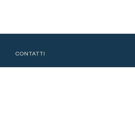
CONTATTI
INFO@BCVACQUE.IT
BCVACQUE@LEGALMAIL.IT